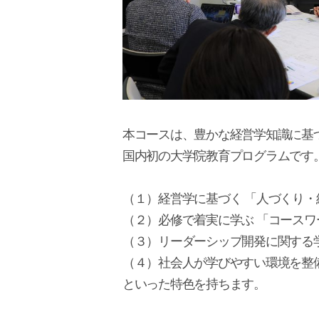
本コースは、豊かな経営学知識に基
国内初の大学院教育プログラムです
（１）経営学に基づく 「人づくり・
（２）必修で着実に学ぶ 「コースワ
（３）リーダーシップ開発に関する
（４）社会人が学びやすい環境を整
といった特色を持ちます。